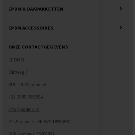
EPDM & DAKPAKKETTEN
EPDM ACCESSOIRES
ONZE CONTACTGEGEVENS
EPDMXL
Vlijtweg 7
8191 JR Wapenveld
+31 (0)85-0656814
info@epdmxl.nl
BTW-nummer: NL852018058B01
KVK-nummer: 56200862