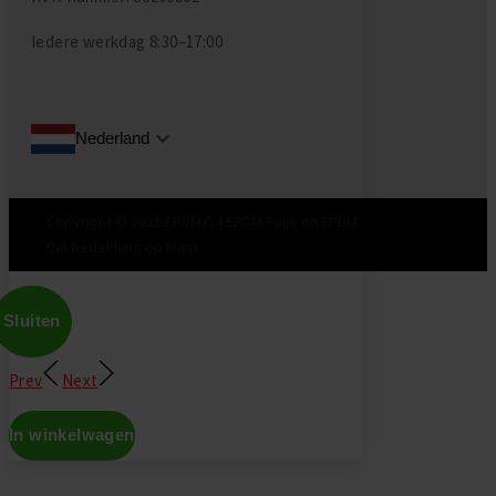
Iedere werkdag
8:30–17:00
Nederland
Copyright © 2026 EPDMXL | EPDM Folie en EPDM
Dakbedekking op Maat
Sluiten
Prev
Next
In winkelwagen
Don't show this again