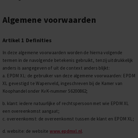
Daktrim Koppelstuk
Gereedschappen
Algemene voorwaarden
Zelfklevend EPDM
Daktrim Schroeven
Ontluchtingen
EPDM stroken
Artikel 1 Definities
Kabeldoorvoeren
In deze algemene voorwaarden worden de hierna volgende
Vijverfolie
termen in de navolgende betekenis gebruikt, tenzij uitdrukkelijk
Bladvangers
anders is aangegeven of uit de context anders blijkt:
a. EPDM XL: de gebruiker van deze algemene voorwaarden: EPDM
XL gevestigd te Wapenveld, ingeschreven bij de Kamer van
Koophandel onder KvK-nummer 56200862;
b. klant: iedere natuurlijke of rechtspersoon met wie EPDM XL
een overeenkomst aangaat;
c. overeenkomst: de overeenkomst tussen de klant en EPDM XL;
d. website: de website
www.epdmxl.nl
.