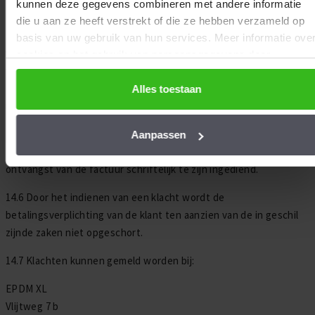
commissie.
Aanpassen
14.4 Indien de klant tijdig, correct en terecht reclameert ter zake
van gebreken van een product, is de daaruit voor EPDM XL
voortvloeiende aansprakelijkheid beperkt tot de in artikel 16
omschreven verplichtingen, al naar gelang de aard van de
reclamering met inachtneming van de overige bepalingen van
artikel 15 (garantie).
14.5 Klachten over facturen dienen eveneens binnen 8 dagen na
ontvangst van de factuur schriftelijk te zijn ingediend.
14.6 Door het indienen van een klacht wordt de
betalingsverplichting van de klant ten aanzien van de in geschil
zijnde zaken niet opgeschort.
14.7 Klachten kunnen gemeld worden bij:
EPDM XL
Vlijtweg 7 b