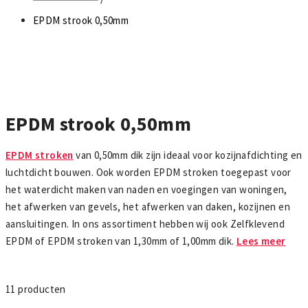
Daktrim Koppelstuk
Gereedschappen
EPDM strook 0,50mm
Zelfklevend EPDM
Daktrim Schroeven
Ontluchtingen
EPDM stroken
Kabeldoorvoeren
EPDM strook 0,50mm
Vijverfolie
Bladvangers
EPDM stroken
van 0,50mm dik zijn ideaal voor kozijnafdichting en
luchtdicht bouwen. Ook worden EPDM stroken toegepast voor
het waterdicht maken van naden en voegingen van woningen,
het afwerken van gevels, het afwerken van daken, kozijnen en
aansluitingen. In ons assortiment hebben wij ook Zelfklevend
EPDM of EPDM stroken van 1,30mm of 1,00mm dik.
Lees meer
11
producten