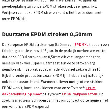
onze EPDM sealant kit. Voor het afwerken van kozijnen en
gevelbeplating zijn onze EPDM stroken ook zeer geschikt.
Verlijmen van deze EPDM stroken kunt u het beste doen met
onze EPDM kit.
Duurzame EPDM stroken 0,50mm
De Europese EPDM stroken van 0,50mm van
EPDMXL
hebben een
fabrieksgarantie van wel 15 jaar. In de praktijk merken we echter
dat deze EPDM stroken van 0,50mm dik veel langer meegaan,
namelijk vaak wel 50 jaar! Daarnaast zijn deze stroken erg
gemakkelijk in gebruik zodat u in de klus snel geklaard heeft.
Bijbehorende producten zoals EPDM lijm hebben wij natuurlijk
ook in ons assortiment. Wanneer u liever met grotere stukken
EPDM werkt, kunt u ook kiezen voor onze Tytane®
EPDM
dakbedekking op maat
of Tytane®
EPDM dakpakketten
. Op
zoek naar advies? Schroom dan niet om contact op te nemen met
een van onze EPDM experts!