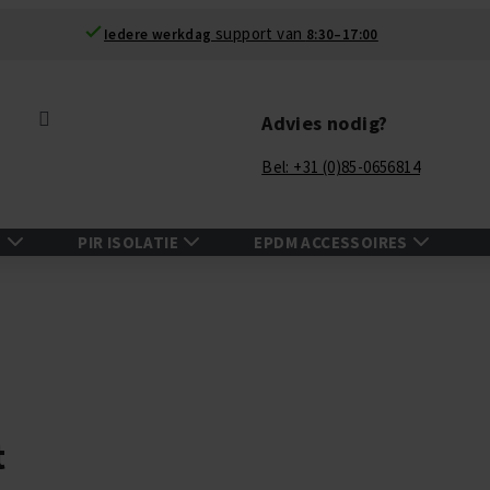
support van
Iedere werkdag
8:30–17:00
Zoek
Advies nodig?
Bel: +31 (0)85-0656814
N
PIR ISOLATIE
EPDM ACCESSOIRES
t