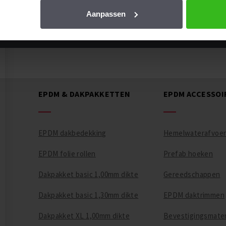
Het laatste nieuws en de beste
Aanpassen
EPDM & DAKPAKKETTEN
EPDM ACCESSOI
EPDM dakbedekking
Hemelwaterafvoe
EPDM folie rollen
Prefab hoeken
Dakpakket basic 1,00mm dikte
Gereedschappen
Dakpakket basic 1,30mm dikte
EPDM daktrimmen
Dakpakket XL 1,00mm dikte
Bevestigingsmater