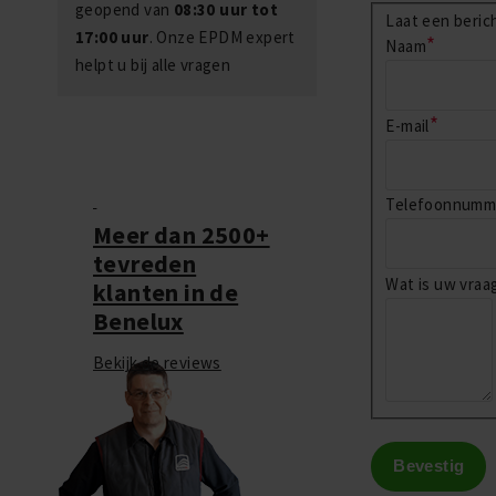
geopend van
08:30 uur tot
Laat een beric
17:00 uur
. Onze EPDM expert
Naam
helpt u bij alle vragen
E-mail
Telefoonnumm
Meer dan 2500+
tevreden
Wat is uw vraa
klanten in de
Benelux
Bekijk de reviews
Bevestig