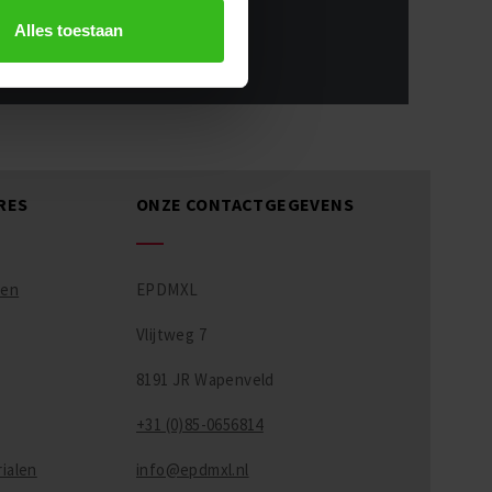
 tips.
Alles toestaan
RES
ONZE CONTACTGEGEVENS
ren
EPDMXL
Vlijtweg 7
8191 JR Wapenveld
+31 (0)85-0656814
ialen
info@epdmxl.nl