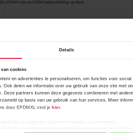
XL | EPDM Folie en EPDM Dakbedekking op Maat
Details
 van cookies
ent en advertenties te personaliseren, om functies voor social
raag verder.
Of ontvang onze h
. Ook delen we informatie over uw gebruik van onze site met on
dak ligt.
Ontvang instructie-video’s, st
e. Deze partners kunnen deze gegevens combineren met andere i
handige informatie en klustip
erzameld op basis van uw gebruik van hun services. Meer inform
ens door EPDMXL vind je
hier
.
Abonneer u op onze nieuwsbri
erden
die uw gegevens kunnen ontvangen en verwerken.