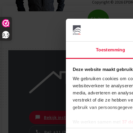
Copyright © 2026 EPDM
Sluiten
9,5
Toestemming
Deze website maakt gebruik
We gebruiken cookies om cont
Wij helpen u g
websiteverkeer te analyseren
Tot het helemaal op uw 
media, adverteren en analys
verstrekt of die ze hebben v
gebruik van persoonsgegev
Bekijk instructievideo
We werken samen met
37 d
Bel: +31 (0)85-0656814