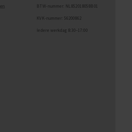
ten
BTW-nummer: NL852018058B01
KVK-nummer: 56200862
Iedere werkdag
8:30–17:00