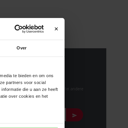
Over
 media te bieden en om ons
andige tips & tricks!
ze partners voor social
ap-voor-stap handleidingen, en allerlei andere
nformatie die u aan ze heeft
s over EPDM.
atie over cookies en het
ef