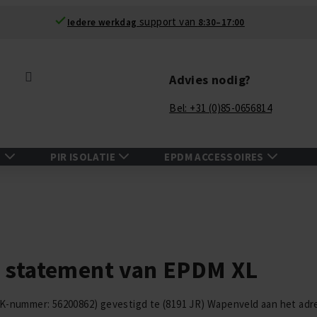
support van
Iedere werkdag
8:30–17:00
Zoek
Advies nodig?
Bel: +31 (0)85-0656814
N
PIR ISOLATIE
EPDM ACCESSOIRES
y statement van EPDM XL
-nummer: 56200862) gevestigd te (8191 JR) Wapenveld aan het adres