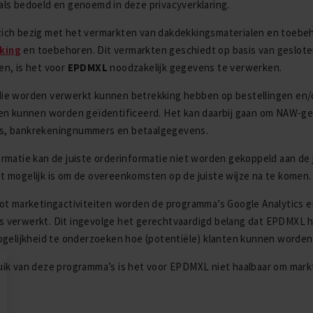
ls bedoeld en genoemd in deze privacyverklaring.
zich bezig met het vermarkten van dakdekkingsmaterialen en toebeh
king
en toebehoren. Dit vermarkten geschiedt op basis van gesl
n, is het voor
EPDMXL
noodzakelijk gegevens te verwerken.
e worden verwerkt kunnen betrekking hebben op bestellingen en/of 
en kunnen worden geïdentificeerd. Het kan daarbij gaan om NAW-g
, bankrekeningnummers en betaalgegevens.
rmatie kan de juiste orderinformatie niet worden gekoppeld aan de 
t mogelijk is om de overeenkomsten op de juiste wijze na te komen.
ot marketingactiviteiten worden de programma’s Google Analytics 
 verwerkt. Dit ingevolge het gerechtvaardigd belang dat EPDMXL h
ogelijkheid te onderzoeken hoe (potentiële) klanten kunnen word
ik van deze programma’s is het voor EPDMXL niet haalbaar om mark