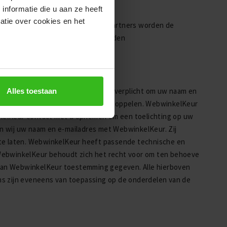
nformatie die u aan ze heeft
atie over cookies en het
ezorgen van de orders. Aan deze partners worden de
nkomst. Ook met deze partijen worden
egegevens te regelen.
laat via WebwinkelKeur dan bent u verplicht om uw naam en
Alles toestaan
 review aan uw bestelling kunnen koppelen. WebwinkelKeur
kelKeur contact met u opnemen om een toelichting op uw
len wij uw naam en e-mailadres met WebwinkelKeur. Zij
 te laten. WebwinkelKeur heeft passende technische en
ebwinkelKeur behoudt zich het recht voor om ten behoeve
j aan WebwinkelKeur toestemming gegeven. Alle hierboven
 zijn eveneens van toepassing op de onderdelen van de