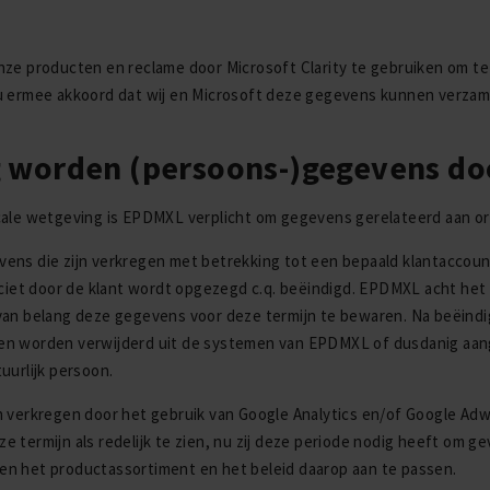
nze producten en reclame door Microsoft Clarity te gebruiken om te
u ermee akkoord dat wij en Microsoft deze gegevens kunnen verzame
 worden (persoons-)gegevens d
cale wetgeving is EPDMXL verplicht om gegevens gerelateerd aan or
vens die zijn verkregen met betrekking tot een bepaald klantacco
liciet door de klant wordt opgezegd c.q. beëindigd. EPDMXL acht he
van belang deze gegevens voor deze termijn te bewaren. Na beëindig
n worden verwijderd uit de systemen van EPDMXL of dusdanig aange
uurlijk persoon.
n verkregen door het gebruik van Google Analytics en/of Google Adw
e termijn als redelijk te zien, nu zij deze periode nodig heeft om 
n het productassortiment en het beleid daarop aan te passen.