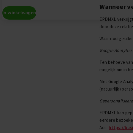
Wanneer ve
In winkelwagen
EPDMXL verkrijgt
Don't show this again
door deze relati
Waar nodig zull
Google Analytics
Ten behoeve van
mogelijk om in b
Met Google Analyt
(natuurlijk) per
Gepersonaliseerd
EPDMXL kan geper
eerdere bezoeken
Ads:
https://bus