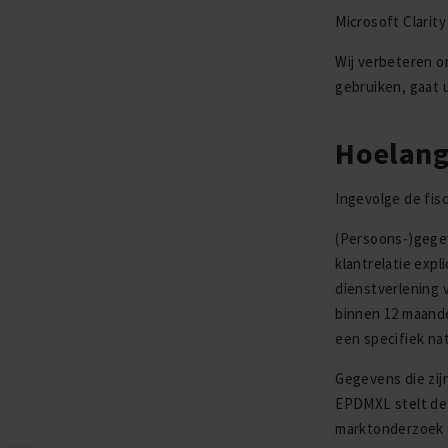
Microsoft Clarity
Wij verbeteren o
gebruiken, gaat 
Hoelang
Ingevolge de fis
(Persoons-)gege
klantrelatie exp
dienstverlening 
binnen 12 maande
een specifiek nat
Gegevens die zij
EPDMXL stelt dez
marktonderzoek e