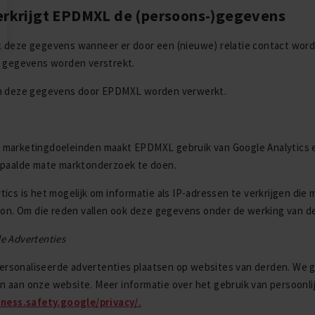
rkrijgt EPDMXL de (persoons-)gegevens
 deze gegevens wanneer er door een (nieuwe) relatie contact wordt 
e gegevens worden verstrekt.
en deze gegevens door EPDMXL worden verwerkt.
 marketingdoeleinden maakt EPDMXL gebruik van Google Analytics
epaalde mate marktonderzoek te doen.
ics is het mogelijk om informatie als IP-adressen te verkrijgen die m
soon. Om die reden vallen ook deze gegevens onder de werking van d
e Advertenties
sonaliseerde advertenties plaatsen op websites van derden. We ge
 aan onze website. Meer informatie over het gebruik van persoonl
iness.safety.google/privacy/.