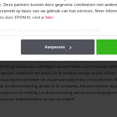
aken.
e. Deze partners kunnen deze gegevens combineren met andere i
erzameld op basis van uw gebruik van hun services. Meer inform
en aan externe transporteurs die worden ingeschakeld voor het b
ens door EPDMXL vind je
hier
.
kt die noodzakelijk zijn voor een goede afhandeling van de overee
enkomsten aangegaan om de bescherming en het gebruik van relati
erden
die uw gegevens kunnen ontvangen en verwerken.
ngen - WebwinkelKeur
eviews via het platform van WebwinkelKeur. Als u een review achter
Aanpassen
e geven. WebwinkelKeur deelt deze gegevens met ons, zodat wij de
aam eveneens op de eigen website. In sommige gevallen kan Webwin
 In het geval dat wij u uitnodigen om een review achter te laten de
egevens enkel met het doel u uit te nodigen om een review achter
e maatregelen genomen om uw persoonsgegevens te beschermen. W
van de dienstverlening derden in te schakelen, hiervoor hebben wi
rgen met betrekking tot de bescherming van uw persoonsgegevens
waarvoor WebwinkelKeur derden inschakelt.