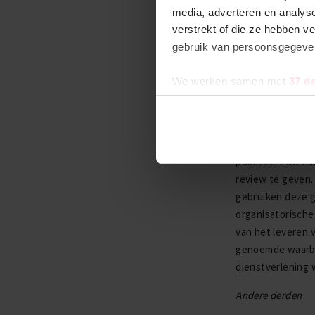
mede mogelijk m
media, adverteren en analys
verstrekt of die ze hebben v
Gedacht kan word
gebruik van persoonsgegev
gegevens verstre
verwerkersovere
We werken samen met
37 d
M.b.t. beoordeli
Wij verzamelen r
e-mailadres op t
publiceert uw n
review te geven.
gebruiken deze g
organisatorisch
van het leveren 
genoemde waarbo
dienstverlening 
Andere derden