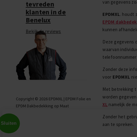
van gegevens zoa
tevreden
klanten in de
EPDMXL
. houdt 
Benelux
EPDM dakbedek
kunnen afhandele
Bekijk de reviews
Deze gegevens di
waarvan individu
telefoonnummers
Zonder deze info
voor
EPDMXL
nie
Met betrekking t
worden gegevens
Copyright © 2026 EPDMXL | EPDM Folie en
XL
namelijk de m
EPDM Dakbedekking op Maat
Zonder het gebru
Sluiten
aan te spreken.