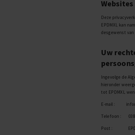
Websites
Deze privacyverk
EPDMXL kan name
desgewenst van d
Uw recht
persoons
Ingevolge de Al
hieronder weerge
tot EPDMXL wend
E-mail : info
Telefoon : 038
Post : EPDMXL,