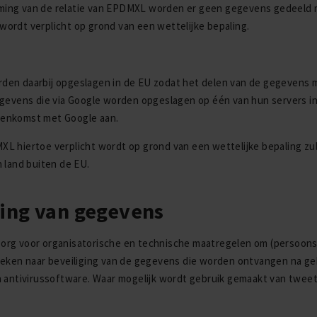
ng van de relatie van EPDMXL worden er geen gegevens gedeeld me
ordt verplicht op grond van een wettelijke bepaling.
en daarbij opgeslagen in de EU zodat het delen van de gegevens me
egevens die via Google worden opgeslagen op één van hun servers i
enkomst met Google aan.
L hiertoe verplicht wordt op grond van een wettelijke bepaling zu
n land buiten de EU.
ging van gegevens
rg voor organisatorische en technische maatregelen om (persoons-
keken naar beveiliging van de gegevens die worden ontvangen na g
n antivirussoftware. Waar mogelijk wordt gebruik gemaakt van tweetr