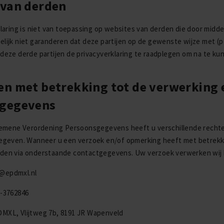
 van derden
laring is niet van toepassing op websites van derden die door midde
lijk niet garanderen dat deze partijen op de gewenste wijze met 
eze derde partijen de privacyverklaring te raadplegen om na te k
en met betrekking tot de verwerking
gegevens
gemene Verordening Persoonsgegevens heeft u verschillende recht
geven. Wanneer u een verzoek en/of opmerking heeft met betrekki
en via onderstaande contactgegevens. Uw verzoek verwerken wij 
@epdmxl.nl
-3762846
 Vlijtweg 7b, 8191 JR Wapenveld