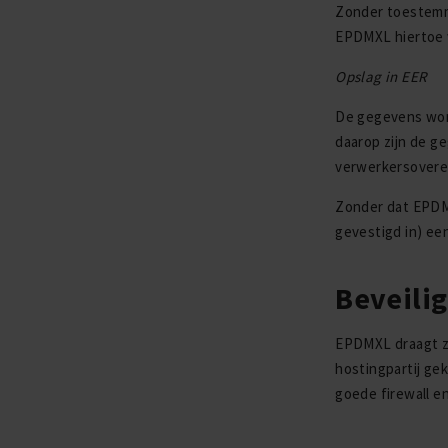
Zonder toestemmi
EPDMXL hiertoe w
Opslag in EER
De gegevens word
daarop zijn de g
verwerkersovere
Zonder dat EPDMX
gevestigd in) ee
Beveili
EPDMXL draagt zo
hostingpartij ge
goede firewall e