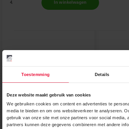
In winkelwagen
Toestemming
Details
Wij helpen u graag verder.
Deze website maakt gebruik van cookies
Tot het helemaal op uw dak ligt.
We gebruiken cookies om content en advertenties te personal
media te bieden en om ons websiteverkeer te analyseren. Oo
Bekijk instructievideo
gebruik van onze site met onze partners voor social media,
partners kunnen deze gegevens combineren met andere infor