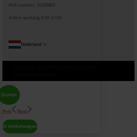
KVK-nummer: 56200862
Iedere werkdag
8:30–17:00
Nederland
Copyright © 2026 EPDMXL | EPDM Folie en EPDM
Dakbedekking op Maat
Sluiten
Prev
Next
In winkelwagen