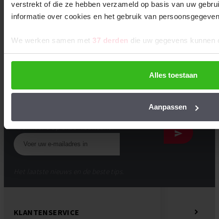
verstrekt of die ze hebben verzameld op basis van uw gebru
Bel: +31 (0)85-0656814
informatie over cookies en het gebruik van persoonsgegev
We werken samen met
37 derden
die uw gegevens kunnen 
Of ontvang onze handige tips & tricks!
Alles toestaan
Ontvang instructie-video’s, stap-voor-stap
handleidingen, en allerlei andere handige informatie en
klustips over EPDM.
Aanpassen
Abonneer u op onze nieuwsbrief
Het laatste nieuws en de beste tips.
KLANTENSERVICE