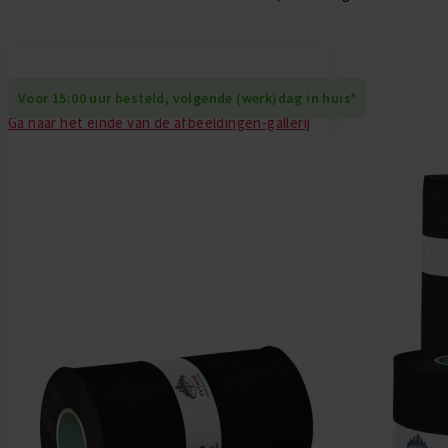
Daktrim Koppelstuk
Gereedschappen
Zelfklevend EPDM
Daktrim Schroeven
Ontluchtingen
Voor 15:00 uur besteld, volgende (werk)dag in huis*
Ga naar het einde van de afbeeldingen-gallerij
EPDM stroken
Kabeldoorvoeren
Vijverfolie
Bladvangers