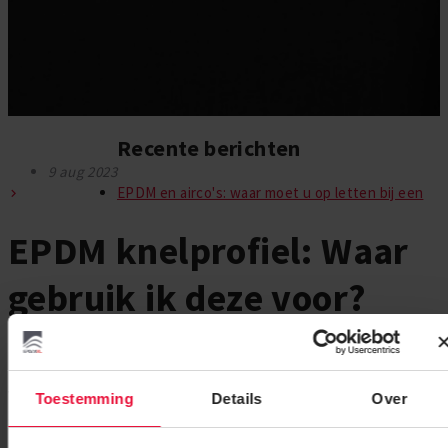
Recente berichten
9 aug 2023
EPDM en airco's: waar moet u op letten bij een
EPDM knelprofiel: Waar
gebruik ik deze voor?
Een
EPDM-knelprofiel
is handig om te gebruiken als afwerking
voor uw dak. Het geeft een strakke uitstraling en zorgt ervoor
Toestemming
Details
Over
dat het EPDM stevig op zijn plek blijft. Het knelprofiel kan
gebruikt worden bij bijna alle soorten dakbedekking, zoals EPDM