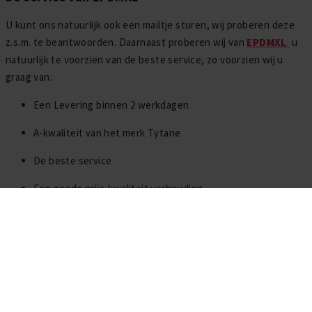
U kunt ons natuurlijk ook een mailtje sturen, wij proberen deze
z.s.m. te beantwoorden. Daarnaast proberen wij van
EPDMXL
u
natuurlijk te voorzien van de beste service, zo voorzien wij u
graag van:
Een Levering binnen 2 werkdagen
A-kwaliteit van het merk Tytane
De beste service
Een goede prijs-kwaliteit verhouding
Alle benodigde informatie
Altijd voldoende voorraad
buitenunit op het dak?
Hoe EPDM op carport leggen?