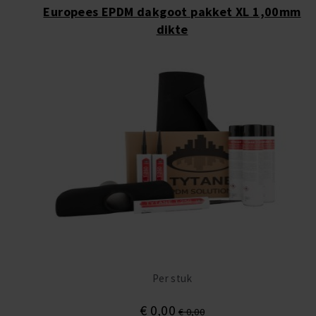
Europees EPDM dakgoot pakket XL 1,00mm
dikte
Per stuk
€ 0,00
€ 0,00