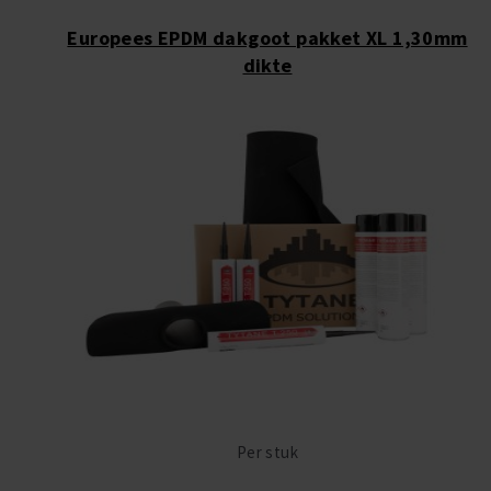
Europees EPDM dakgoot pakket XL 1,30mm
dikte
Per stuk