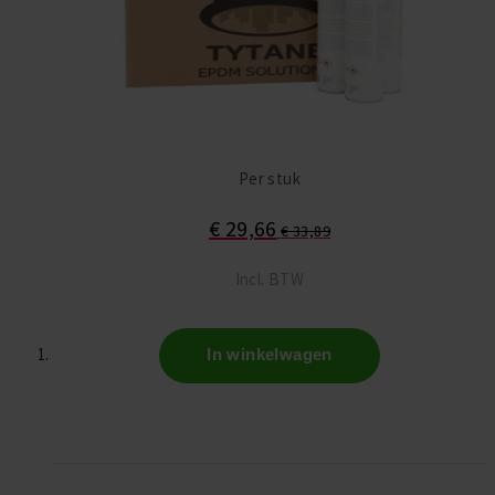
Per stuk
€ 29,66
€ 33,89
Incl. BTW
In winkelwagen