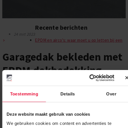
Recente berichten
24 mrt 2023
EPDM en airco's: waar moet u op letten bij een
Garagedak bekleden met
EPDM dakbedekking
Bent u op zoek naar een manier om uw garagedak te bedekken?
Toestemming
Details
Over
Dan is
EPDM-dakbedekking
wellicht de ideale oplossing voor u!
EPDM wordt veel gebruikt als dakbedekking omdat het geschikt
is voor vrijwel elke situatie. In dit artikel leest u meer over de
Deze website maakt gebruik van cookies
voordelen van EPDM.
We gebruiken cookies om content en advertenties te