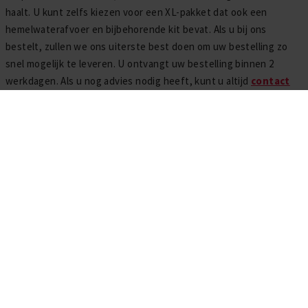
haalt. U kunt zelfs kiezen voor een XL-pakket dat ook een
hemelwaterafvoer en bijbehorende kit bevat. Als u bij ons
bestelt, zullen we ons uiterste best doen om uw bestelling zo
snel mogelijk te leveren. U ontvangt uw bestelling binnen 2
werkdagen. Als u nog advies nodig heeft, kunt u altijd
contact
opnemen
met onze klantenservice. Onze EPDM-experts staan
altijd klaar om u te helpen!
buitenunit op het dak?
Hoe EPDM op carport leggen?
Wat te doen bij plooien in EPDM?
Kan EPDM tegen mosopbouw?
Hoe EPDM afwerken bij daktrim buitenhoek?
Tags
EPDM plaatsen
EPDM zelf aanbrengen
View All Tags