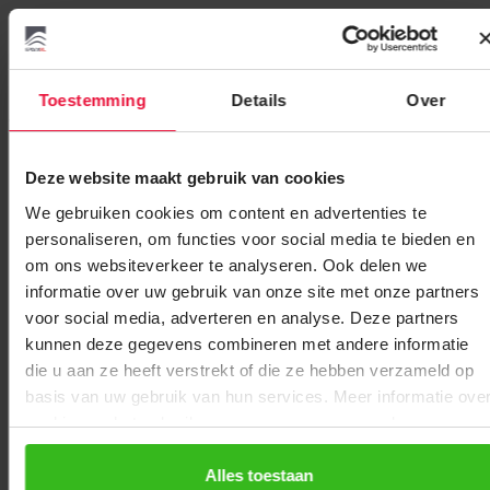
Er is vaak de vraag heeft EPDM een onderlaag nodig, hieronder
heeft u het antwoord.
Toestemming
Details
Over
Wat is een onderlaag?
Een onderlaag bij EPDM heeft meerdere doelen:
Deze website maakt gebruik van cookies
We gebruiken cookies om content en advertenties te
Het beschermen van de
EPDM
tegen scherpe of ruwe
personaliseren, om functies voor social media te bieden en
oppervlakken
om ons websiteverkeer te analyseren. Ook delen we
Voorkomen van condensvorming
informatie over uw gebruik van onze site met onze partners
Verbetering van hechting bij het lijmen
voor social media, adverteren en analyse. Deze partners
kunnen deze gegevens combineren met andere informatie
Het zorgt voor een langere levensduur van de EPDM
die u aan ze heeft verstrekt of die ze hebben verzameld op
Laten we per situatie bekijken of een onderlaag nodig is.
basis van uw gebruik van hun services. Meer informatie ove
cookies en het gebruik van persoonsgegevens door
EPDMXL vind je
hier
.
1. EPDM op houten ondergrond
Alles toestaan