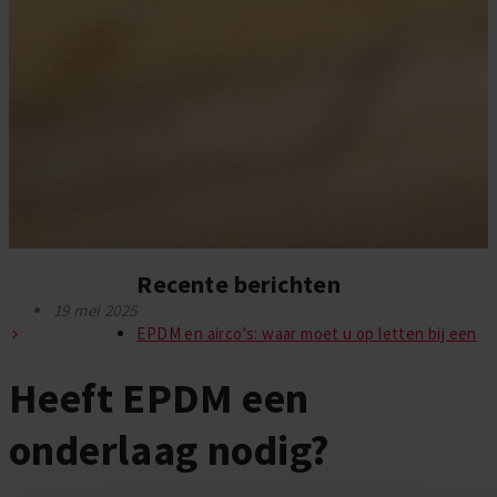
Recente berichten
19 mei 2025
EPDM en airco's: waar moet u op letten bij een
Heeft EPDM een
onderlaag nodig?