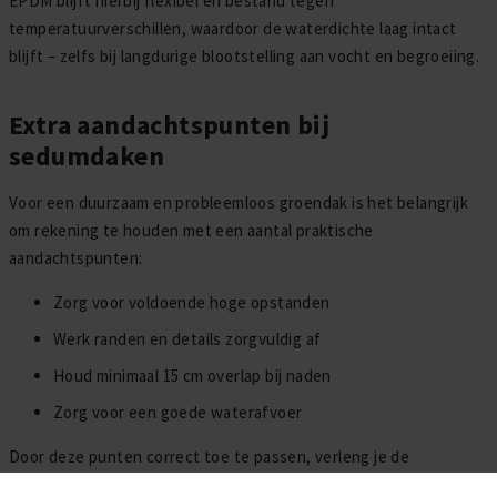
EPDM blijft hierbij flexibel en bestand tegen
temperatuurverschillen, waardoor de waterdichte laag intact
blijft – zelfs bij langdurige blootstelling aan vocht en begroeiing.
Extra aandachtspunten bij
sedumdaken
Voor een duurzaam en probleemloos groendak is het belangrijk
om rekening te houden met een aantal praktische
aandachtspunten:
Zorg voor voldoende hoge opstanden
Werk randen en details zorgvuldig af
Houd minimaal 15 cm overlap bij naden
Zorg voor een goede waterafvoer
Door deze punten correct toe te passen, verleng je de
levensduur van zowel het sedumdak als de EPDM dakbedekking.