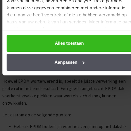
wanneer dakbedekking poreus is of naden niet goed zijn
EPDMXL vind je
hier
.
afgewerkt. Wortels kunnen zich dan in kleine openingen
Alles toestaan
nestelen en schade veroorzaken.
We werken samen met
37 derden
die uw gegevens kunnen
ontvangen en verwerken.
EPDM dakbedekking
voorkomt dit dankzij de gesloten
Aanpassen
structuur en blijvende elasticiteit. Het materiaal droogt niet uit,
scheurt niet en blijft langdurig waterdicht. Hierdoor krijgen
wortels geen kans om door de dakbedekking heen te groeien.
Correcte verwerking is essentieel
Hoewel EPDM wortelwerend is, speelt de juiste verwerking een
grote rol in het eindresultaat. Een goed aangebracht EPDM dak
voorkomt zwakke plekken waar wortels zich alsnog kunnen
ontwikkelen.
Let daarom op de volgende punten:
Gebruik EPDM bodemlijm voor het verlijmen op het dakvlak