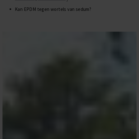
Daktrim Koppelstuk
Gereedschappen
Kan EPDM tegen wortels van sedum?
Zelfklevend EPDM
Daktrim Schroeven
Ontluchtingen
EPDM stroken
Kabeldoorvoeren
Vijverfolie
Bladvangers