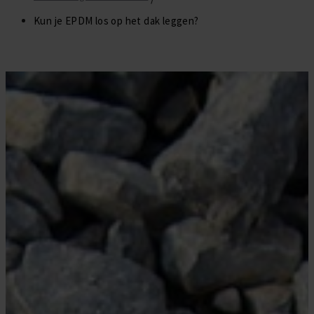
Daktrim Koppelstuk
Gereedschappen
Kun je EPDM los op het dak leggen?
Zelfklevend EPDM
Daktrim Schroeven
Ontluchtingen
EPDM stroken
Kabeldoorvoeren
Vijverfolie
Bladvangers