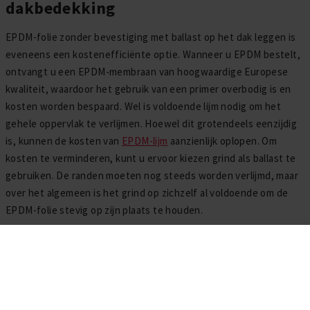
dakbedekking
EPDM-folie zonder bevestiging met ballast op het dak leggen is
eveneens een kostenefficiënte optie. Wanneer u EPDM bestelt,
ontvangt u een EPDM-membraan van hoogwaardige Europese
kwaliteit, waardoor het gebruik van een primer overbodig is en
kosten worden bespaard. Wel is voldoende lijm nodig om het
gehele oppervlak te verlijmen. Hoewel dit grotendeels eenzijdig
is, kunnen de kosten van
EPDM-lijm
aanzienlijk oplopen. Om
kosten te verminderen, kunt u ervoor kiezen grind als ballast te
gebruiken. De randen moeten nog steeds worden verlijmd, maar
over het algemeen is het grind op zichzelf al voldoende om de
EPDM-folie stevig op zijn plaats te houden.
EPDM koopt u bij EPDM XL!
Bij EPDM XL streven we ernaar uw bestelling snel te bezorgen,
zodat u deze binnen 2 werkdagen op een door u gekozen locatie