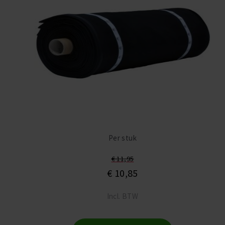
Per stuk
€ 11,95
€ 10,85
Incl. BTW