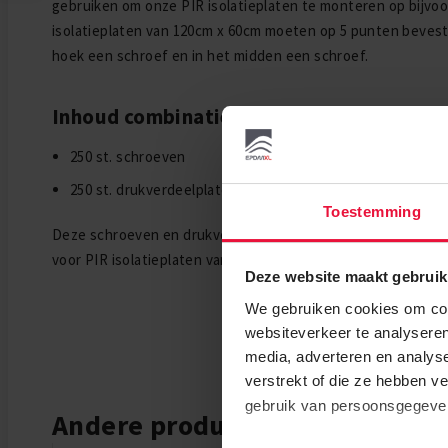
gebruiken om onze PIR isolatieplaten te monteren op bijvo
isolatieplaten van 120cm x 60cm moeten op 5 punten bevest
hoek een schroef en in het midden een schroef.
Inhoud combinatiepakket:
250 st. schroeven
250 st. drukverdeelplaten
Toestemming
Deze schroeven en drukverdeelplaten uit dit pakket dienen
voor PIR isolatieplaten van 30 mm dikte.
Deze website maakt gebruik
We gebruiken cookies om cont
websiteverkeer te analyseren
media, adverteren en analys
verstrekt of die ze hebben v
gebruik van persoonsgegev
Andere producten die mogelijk i