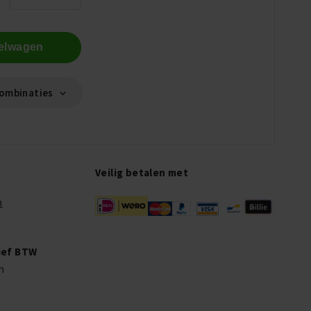
kelwagen
ombinaties
Veilig betalen met
n
sief BTW
en