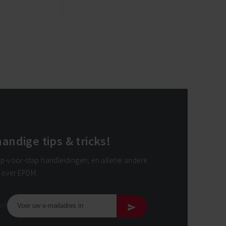
andige tips & tricks!
ap-voor-stap handleidingen, en allerlei andere
s over EPDM.
ef