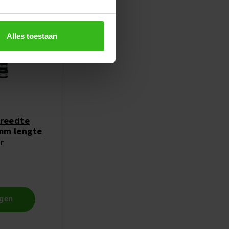
Alles toestaan
breedte
mm lengte
r
agen