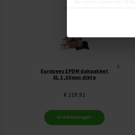
We werken samen met
37 d
Europees EPDM dakpakket
XL 1,30mm dikte
€ 219,91
In winkelwagen