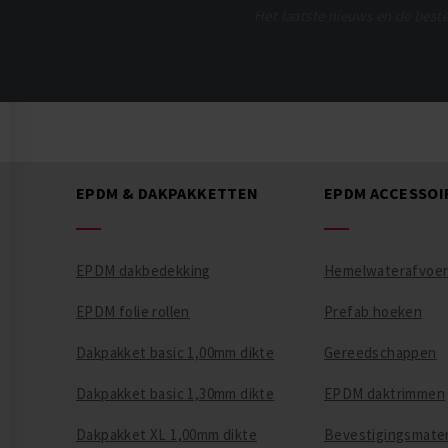
Het laatste nieuws en de beste
EPDM & DAKPAKKETTEN
EPDM ACCESSOI
EPDM dakbedekking
Hemelwaterafvoe
EPDM folie rollen
Prefab hoeken
Dakpakket basic 1,00mm dikte
Gereedschappen
Dakpakket basic 1,30mm dikte
EPDM daktrimmen
Dakpakket XL 1,00mm dikte
Bevestigingsmater