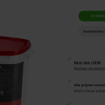
In win
Aanbevolen c
Meer dan +2500
Reviews van klante
Alle prijzen inclu
Altijd scherpe prijz