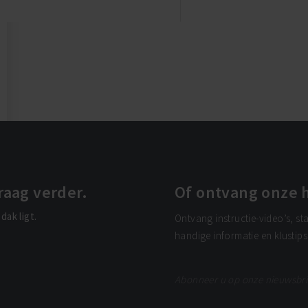
raag verder.
Of ontvang onze h
dak ligt.
Ontvang instructie-video’s, st
handige informatie en klustip
Abonneer u op onze nieuwsbri