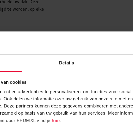
orbeeld uw dak. Deze
igd te worden, op elke
Details
 te worden gebruikt
 van cookies
ent en advertenties te personaliseren, om functies voor social
. Ook delen we informatie over uw gebruik van onze site met on
e. Deze partners kunnen deze gegevens combineren met andere i
erzameld op basis van uw gebruik van hun services. Meer inform
ens door EPDMXL vind je
hier
.
ets voor u zijn!