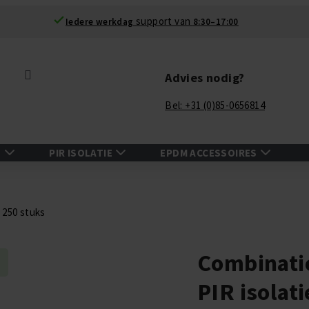
support van
Iedere werkdag
8:30–17:00
Zoek
Advies nodig?
Bel: +31 (0)85-0656814
N
PIR ISOLATIE
EPDM ACCESSOIRES
 250 stuks
Combinati
PIR isolat