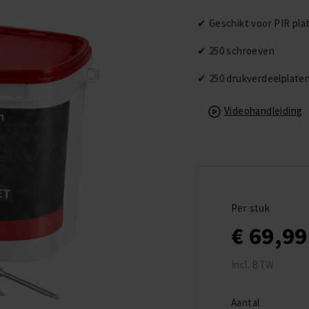
✔ Geschikt voor PIR pl
✔ 250 schroeven
✔ 250 drukverdeelplate
Videohandleiding
Copyright © 2026
EPDMXL | EPDM Folie
en EPDM
Dakbedekking op
Per stuk
Maat
€ 69,99
Incl. BTW
Aantal