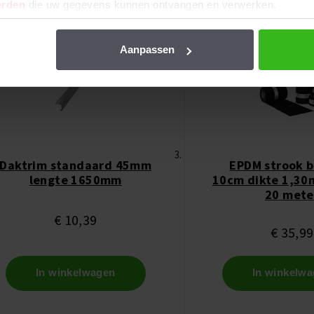
erden
die uw gegevens kunnen ontvangen en verwerken.
Aanpassen
Daktrim standaard 45mm
EPDM strook 
lengte 1650mm
10cm dikte 1,30
20 mete
€ 10,39
€ 35,99
In winkelwagen
In winkelw