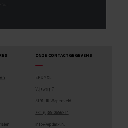
 tips.
RES
ONZE CONTACTGEGEVENS
ren
EPDMXL
Vlijtweg 7
8191 JR Wapenveld
+31 (0)85-0656814
ialen
info@epdmxl.nl