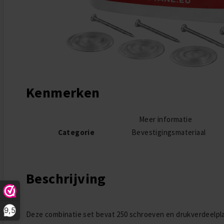
Ga naar het begin van de afbeeldingen-gallerij
Kenmerken
Meer informatie
Categorie
Bevestigingsmateriaal
Beschrijving
9,5
Deze combinatie set bevat 250 schroeven en drukverdeelpla