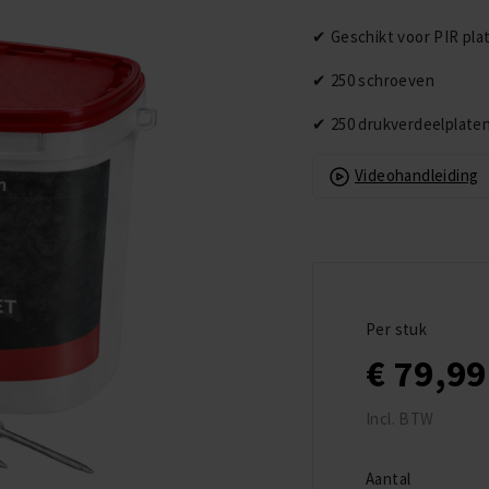
✔ Geschikt voor PIR pl
✔ 250 schroeven
✔ 250 drukverdeelplate
Videohandleiding
Copyright © 2026
EPDMXL | EPDM Folie
en EPDM
Dakbedekking op
Per stuk
Maat
€ 79,99
Incl. BTW
Aantal