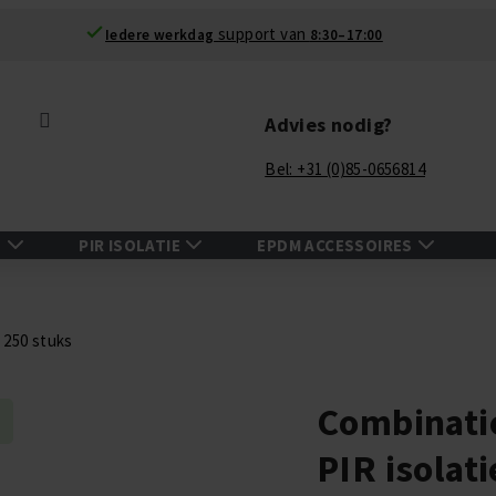
support van
Iedere werkdag
8:30–17:00
Zoek
Advies nodig?
Bel: +31 (0)85-0656814
N
PIR ISOLATIE
EPDM ACCESSOIRES
 250 stuks
Combinati
PIR isolat