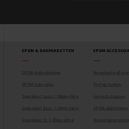
EPDM & DAKPAKKETTEN
EPDM ACCESSOI
EPDM dakbedekking
Hemelwaterafvoe
EPDM folie rollen
Prefab hoeken
Dakpakket basic 1,00mm dikte
Gereedschappen
Dakpakket basic 1,30mm dikte
EPDM daktrimmen
Dakpakket XL 1,00mm dikte
Bevestigingsmater