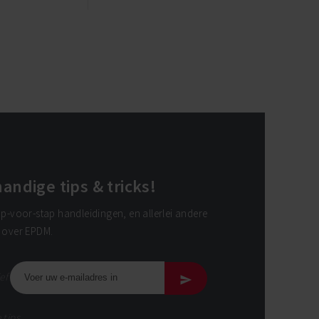
andige tips & tricks!
ap-voor-stap handleidingen, en allerlei andere
s over EPDM.
ef
 tips.