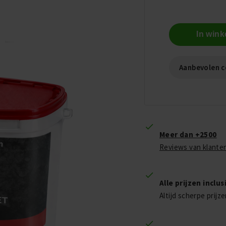
In win
Aanbevolen c
Meer dan +2500
Reviews van klante
Alle prijzen inclu
Altijd scherpe prijz