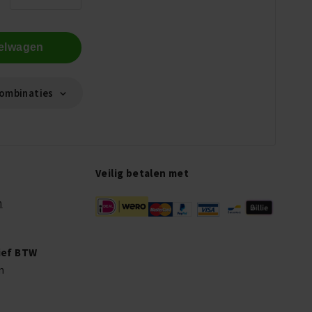
kelwagen
ombinaties
Veilig betalen met
n
sief BTW
en