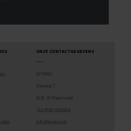
RES
ONZE CONTACTGEGEVENS
ren
EPDMXL
Vlijtweg 7
8191 JR Wapenveld
+31 (0)85-0656814
ialen
info@epdmxl.nl