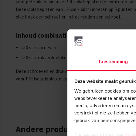
kunt gebruiken om onze PIR isolatieplaten te monteren op 
Deze isolatieplaten van 120cm x 60cm moeten op 5 punten 
elke hoek een schroef en in het midden een schroef.
Inhoud combinatiepakket:
250 st. schroeven
250 st. drukverdeelplaten
Toestemming
Deze schroeven en drukverdeelplaten uit dit pakket dienen
voor PIR isolatieplaten van 60 mm dikte.
Deze website maakt gebruik
We gebruiken cookies om cont
websiteverkeer te analyseren
media, adverteren en analys
verstrekt of die ze hebben v
gebruik van persoonsgegev
Andere producten die mogelijk i
We werken samen met
37 d