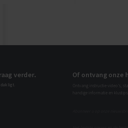
raag verder.
Of ontvang onze h
dak ligt.
Ontvang instructie-video’s, st
handige informatie en klustip
Abonneer u op onze nieuwsbri
Het laatste nieuws en de beste