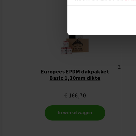
Europees EPDM dakpakket
Basic 1,30mm dikte
€ 166,70
In winkelwagen