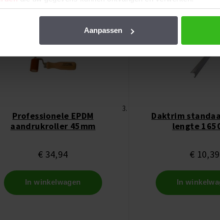
Aanpassen
Professionele EPDM
Daktrim standa
aandrukroller 45mm
lengte 16
€ 34,94
€ 10,39
In winkelwagen
In winkelw