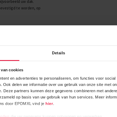
bijvoorbeeld uw dak.
bevestigd te worden, op
Details
 te worden gebruikt
 van cookies
ent en advertenties te personaliseren, om functies voor social
. Ook delen we informatie over uw gebruik van onze site met on
e. Deze partners kunnen deze gegevens combineren met andere i
erzameld op basis van uw gebruik van hun services. Meer inform
ens door EPDMXL vind je
hier
.
ets voor u zijn!
erden
die uw gegevens kunnen ontvangen en verwerken.