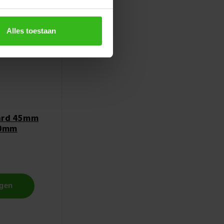
Alles toestaan
ard 45mm
50mm
agen