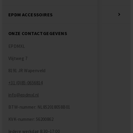
EPDM ACCESSOIRES
ONZE CONTACTGEGEVENS
EPDMXL
Vlijtweg 7
8191 JR Wapenveld
+31 (0)85-0656814
info@epdmxl.nl
BTW-nummer: NL852018058B01
KVK-nummer: 56200862
Iedere werkdag
8:30–17:00