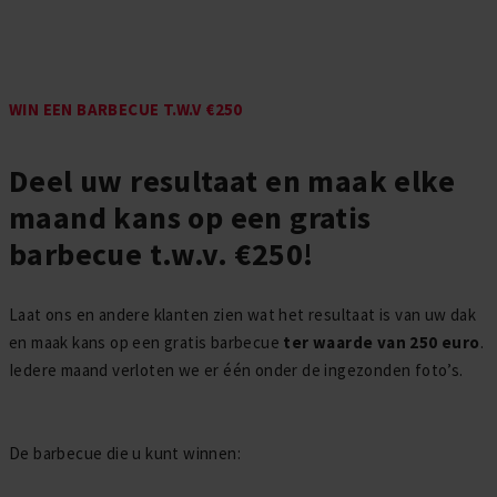
Daktrim Koppelstuk
Gereedschappen
Zelfklevend EPDM
Daktrim Schroeven
Ontluchtingen
WIN EEN BARBECUE T.W.V
€
250
EPDM stroken
Kabeldoorvoeren
Deel uw resultaat en maak elke
Vijverfolie
maand kans op een gratis
Bladvangers
barbecue t.w.v.
€
250!
Laat ons en andere klanten zien wat het resultaat is van uw dak
en maak kans op een gratis barbecue
ter waarde van 250 euro
.
Iedere maand verloten we er één onder de ingezonden foto’s.
De barbecue die u kunt winnen: