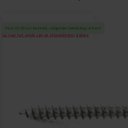
Daktrim Koppelstuk
Gereedschappen
Zelfklevend EPDM
Daktrim Schroeven
Ontluchtingen
Voor 15:00 uur besteld, volgende (werk)dag in huis*
Ga naar het einde van de afbeeldingen-gallerij
EPDM stroken
Kabeldoorvoeren
Vijverfolie
Bladvangers