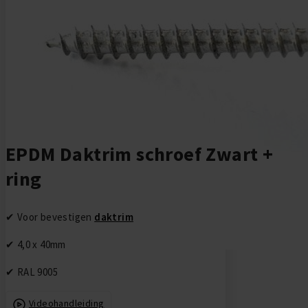
Ga naar het begin van de afbeeldingen-gallerij
EPDM Daktrim schroef Zwart +
ring
✔ Voor bevestigen
daktrim
✔ 4,0 x 40mm
✔ RAL 9005
Videohandleiding