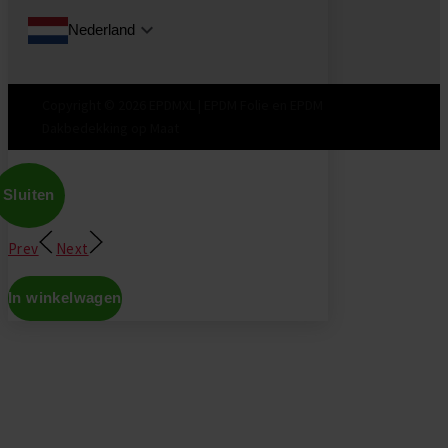
Nederland
Copyright © 2026 EPDMXL | EPDM Folie en EPDM
Dakbedekking op Maat
Sluiten
Prev
Next
In winkelwagen
Don't show this again