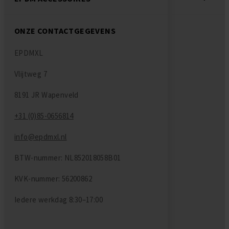
ONZE CONTACTGEGEVENS
EPDMXL
Vlijtweg 7
8191 JR Wapenveld
+31 (0)85-0656814
info@epdmxl.nl
BTW-nummer: NL852018058B01
KVK-nummer: 56200862
Iedere werkdag
8:30–17:00