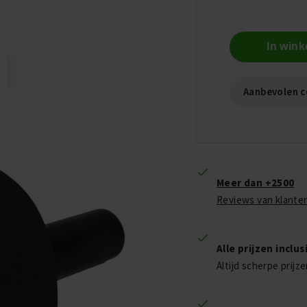
In win
Aanbevolen c
Meer dan +2500
Reviews van klante
Alle prijzen inclu
Altijd scherpe prijz