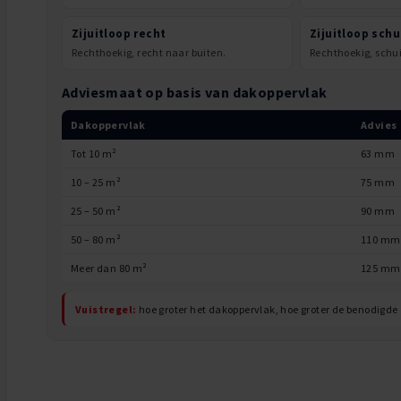
Zijuitloop recht
Zijuitloop schu
Rechthoekig, recht naar buiten.
Rechthoekig, schu
Adviesmaat op basis van dakoppervlak
Dakoppervlak
Advies
Tot 10 m²
63 mm
10 – 25 m²
75 mm
25 – 50 m²
90 mm
50 – 80 m²
110 mm
Meer dan 80 m²
125 mm
Vuistregel:
hoe groter het dakoppervlak, hoe groter de benodigde