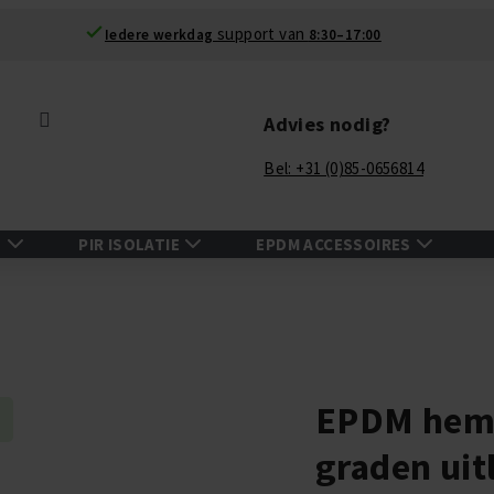
support van
Iedere werkdag
8:30–17:00
Zoek
Advies nodig?
Bel: +31 (0)85-0656814
N
PIR ISOLATIE
EPDM ACCESSOIRES
EPDM heme
graden uit