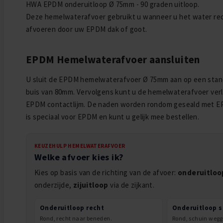
HWA EPDM onderuitloop Ø 75mm - 90 graden uitloop.
Deze hemelwaterafvoer gebruikt u wanneer u het water rec
afvoeren door uw EPDM dak of goot.
EPDM Hemelwaterafvoer aansluiten
U sluit de EPDM hemelwaterafvoer Ø 75mm aan op een sta
buis van 80mm. Vervolgens kunt u de hemelwaterafvoer ver
EPDM contactlijm. De naden worden rondom geseald met EPD
is speciaal voor EPDM en kunt u gelijk mee bestellen.
KEUZEHULP HEMELWATERAFVOER
Welke afvoer kies ik?
Kies op basis van de richting van de afvoer:
onderuitloo
onderzijde,
zijuitloop
via de zijkant.
Onderuitloop recht
Onderuitloop s
Rond, recht naar beneden.
Rond, schuin wegg