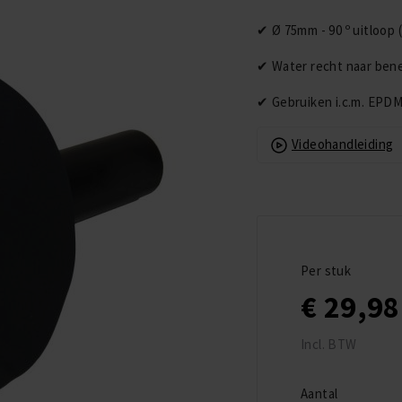
✔ Ø 75mm - 90 º uitloop 
✔ Water recht naar ben
✔ Gebruiken i.c.m. EPDM 
Videohandleiding
Copyright © 2026
EPDMXL | EPDM Folie
en EPDM
Dakbedekking op
Per stuk
Maat
€ 29,98
Incl. BTW
Aantal