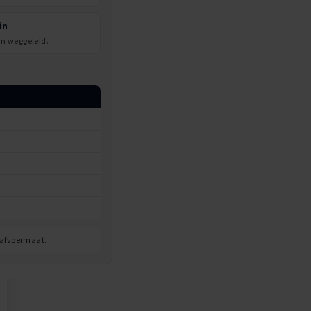
in
in weggeleid.
 afvoermaat.