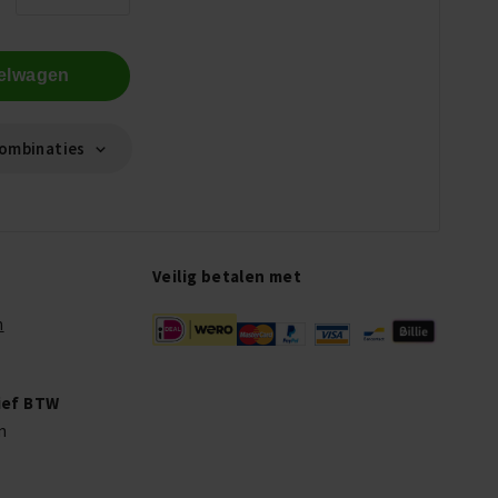
kelwagen
ombinaties
Veilig betalen met
n
sief BTW
en