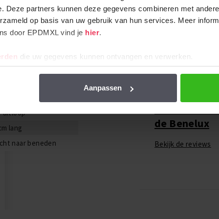
e. Deze partners kunnen deze gegevens combineren met andere i
erzameld op basis van uw gebruik van hun services. Meer inform
ens door EPDMXL vind je
hier
.
erden
die uw gegevens kunnen ontvangen en verwerken.
Aanpassen
Meer dan 250
° uitloop
de Benelux
cm lang
cht naar beneden
Bekijk de reviews