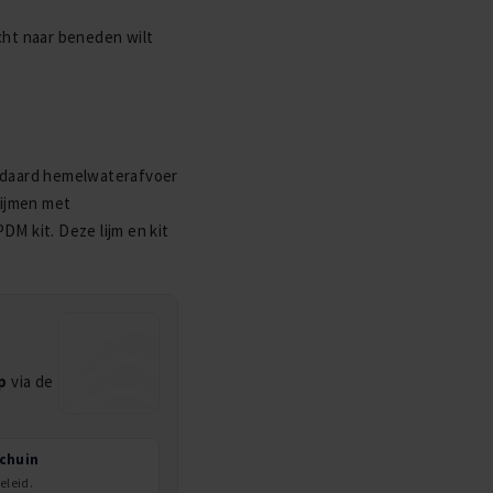
ht naar beneden wilt
ndaard hemelwaterafvoer
lijmen met
M kit. Deze lijm en kit
p
via de
chuin
eleid.