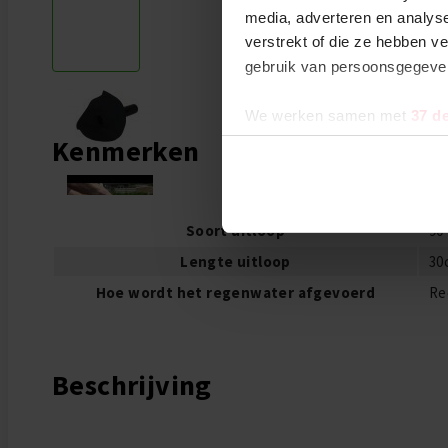
media, adverteren en analys
verstrekt of die ze hebben v
gebruik van persoonsgegev
We werken samen met
37 d
Kenmerken
Meer informatie
Soort uitloop
90
Lengte uitloop
30
Hoe wordt het regenwater afgevoerd
Re
Beschrijving