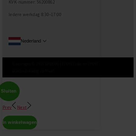
KVK-nummer: 56200862
Iedere werkdag
8:30–17:00
Nederland
Copyright © 2026 EPDMXL | EPDM Folie en EPDM
Dakbedekking op Maat
Sluiten
Prev
Next
In winkelwagen
Don't show this again