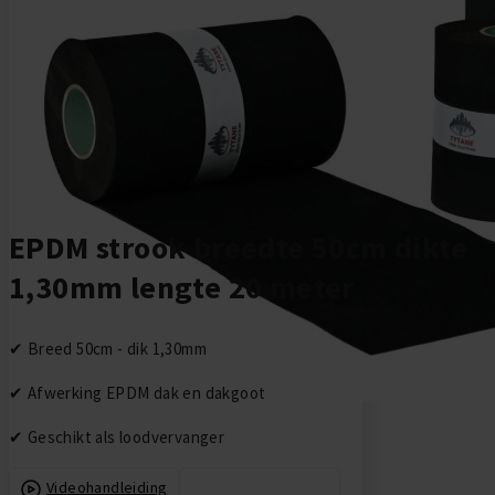
Ga naar het begin van de afbeeldingen-gallerij
EPDM strook breedte 50cm dikte
1,30mm lengte 20 meter
✔ Breed 50cm - dik 1,30mm
✔ Afwerking EPDM dak en dakgoot
✔ Geschikt als loodvervanger
Videohandleiding