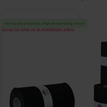
Daktrim Koppelstuk
Gereedschappen
Zelfklevend EPDM
Daktrim Schroeven
Ontluchtingen
Voor 15:00 uur besteld, volgende (werk)dag in huis*
Ga naar het einde van de afbeeldingen-gallerij
EPDM stroken
Kabeldoorvoeren
Vijverfolie
Bladvangers