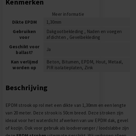
Kenmerken
Meer informatie
Dikte EPDM
1,30mm
Gebruiken
Dakgootbekleding , Naden en voegen
voor
afdichten , Gevelbekleding
Geschikt voor
Ja
ballast?
Kan verlijmd
Beton, Bitumen, EPDM, Hout, Metaal,
worden op
PIR isolatieplaten, Zink
Beschrijving
EPDM strook op rol met een dikte van 1,30mm en een lengte
van 20 meter. Deze strook is 50cm breed. Deze stroken zijn
ideaal voor het waterdicht afwerken van uw EPDM dak, gevel
of kozijn. Ook voor gebruik als loodvervanger / loodslabbe zijn
deze
EPDM stroken
uitermate geschikt. Wij verkopen alleen