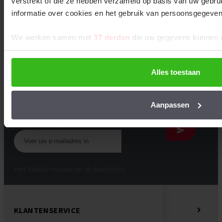
Bel: +31 (0)85-0656814
verstrekt of die ze hebben verzameld op basis van uw gebru
informatie over cookies en het gebruik van persoonsgegev
We werken samen met
37 derden
die uw gegevens kunnen 
Of ontvang onze handige tips & tricks!
Ontvang instructie-video’s, stap-voor-stap
Alles toestaan
handleidingen, en allerlei andere handige informatie en
klustips over EPDM.
Aanpassen
Abonneer u op onze nieuwsbrief
Het laatste nieuws en de beste tips.
KLANTENSERVICE