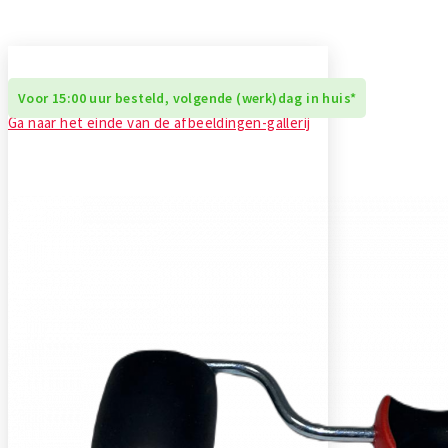
Daktrim Koppelstuk
Gereedschappen
Zelfklevend EPDM
Daktrim Schroeven
Ontluchtingen
Voor 15:00 uur besteld, volgende (werk)dag in huis*
Ga naar het einde van de afbeeldingen-gallerij
EPDM stroken
Kabeldoorvoeren
Vijverfolie
Bladvangers