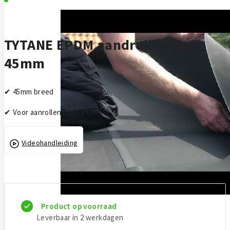
Ga naar het begin van de afbeeldingen-gallerij
TYTANE EPDM aandrukroller
45mm
✔ 45mm breed
✔ Voor aanrollen van EPDM
Videohandleiding
Product op voorraad
Leverbaar in 2 werkdagen