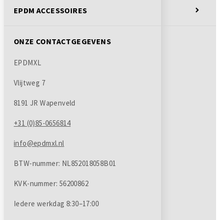
EPDM ACCESSOIRES
ONZE CONTACTGEGEVENS
EPDMXL
Vlijtweg 7
8191 JR Wapenveld
+31 (0)85-0656814
info@epdmxl.nl
BTW-nummer: NL852018058B01
KVK-nummer: 56200862
Iedere werkdag
8:30–17:00