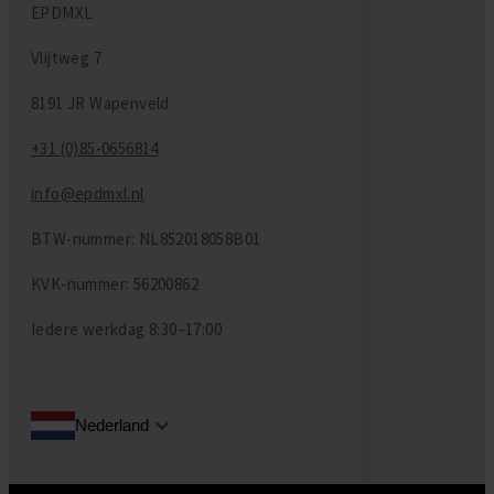
EPDMXL
Vlijtweg 7
8191 JR Wapenveld
+31 (0)85-0656814
info@epdmxl.nl
BTW-nummer: NL852018058B01
KVK-nummer: 56200862
Iedere werkdag
8:30–17:00
Nederland