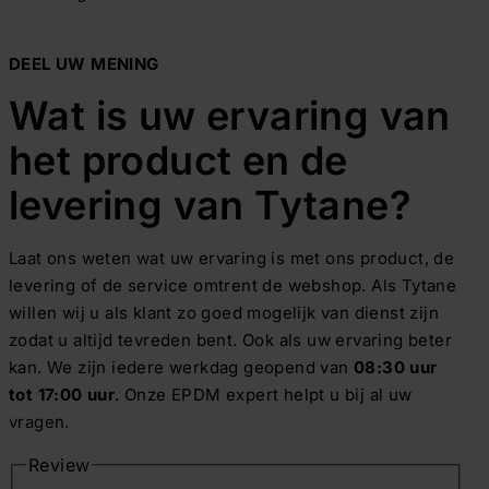
Daktrim Koppelstuk
Gereedschappen
DEEL UW MENING
Zelfklevend EPDM
Daktrim Schroeven
Ontluchtingen
Wat is uw ervaring van
EPDM stroken
Kabeldoorvoeren
het product en de
levering van Tytane?
Vijverfolie
Bladvangers
Laat ons weten wat uw ervaring is met ons product, de
levering of de service omtrent de webshop. Als Tytane
willen wij u als klant zo goed mogelijk van dienst zijn
zodat u altijd tevreden bent. Ook als uw ervaring beter
kan. We zijn iedere werkdag geopend van
08:30 uur
tot 17:00 uur
. Onze EPDM expert helpt u bij al uw
vragen.
Review