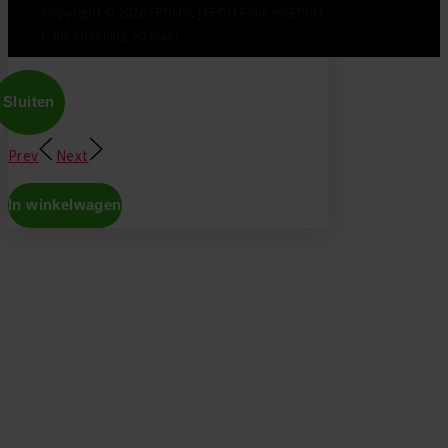
Copyright © 2026 EPDMXL | EPDM Folie en EPDM
Dakbedekking op Maat
Sluiten
Prev
Next
In winkelwagen
Don't show this again