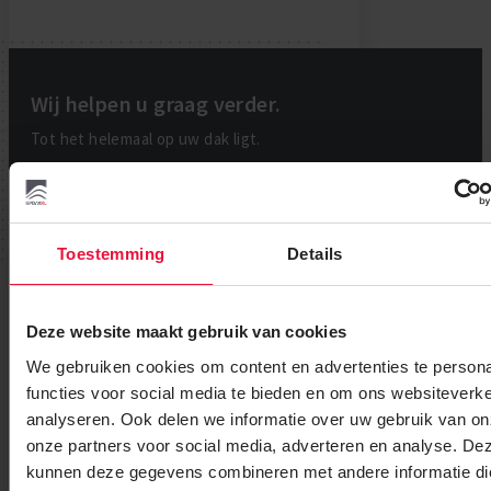
Wij helpen u graag verder.
Tot het helemaal op uw dak ligt.
Bekijk instructievideo
Toestemming
Details
Bel: +31 (0)85-0656814
Deze website maakt gebruik van cookies
We gebruiken cookies om content en advertenties te persona
Of ontvang onze handige tips & tricks!
functies voor social media te bieden en om ons websiteverke
analyseren. Ook delen we informatie over uw gebruik van on
Ontvang instructie-video’s, stap-voor-stap
onze partners voor social media, adverteren en analyse. De
handleidingen, en allerlei andere handige informatie en
kunnen deze gegevens combineren met andere informatie di
klustips over EPDM.