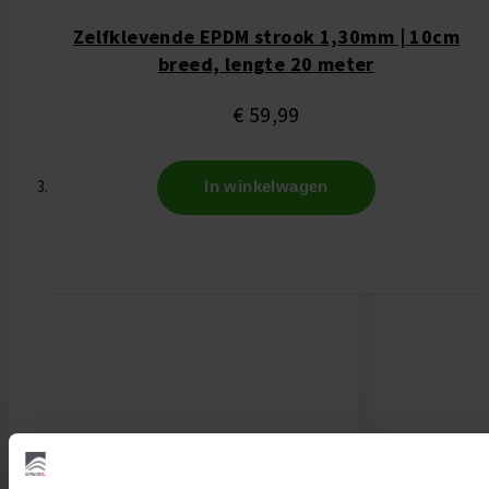
Zelfklevende EPDM strook 1,30mm | 10cm
breed, lengte 20 meter
€ 59,99
In winkelwagen