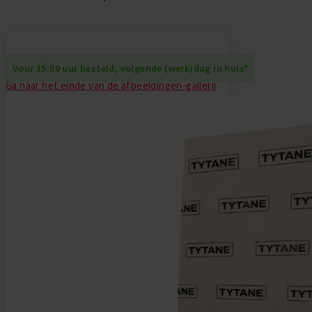
Daktrim Koppelstuk
Gereedschappen
Zelfklevend EPDM
Daktrim Schroeven
Ontluchtingen
Voor 15:00 uur besteld, volgende (werk)dag in huis*
Ga naar het einde van de afbeeldingen-gallerij
EPDM stroken
Kabeldoorvoeren
Vijverfolie
Bladvangers