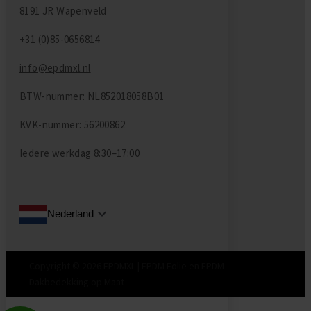
8191 JR Wapenveld
+31 (0)85-0656814
info@epdmxl.nl
BTW-nummer: NL852018058B01
KVK-nummer: 56200862
Iedere werkdag
8:30–17:00
Nederland
Copyright © 2026 EPDMXL | EPDM Folie en EPDM
Dakbedekking op Maat