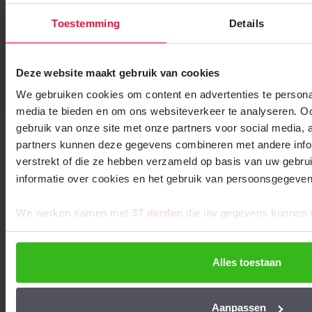
Wij helpen u graag verder.
Toestemming
Details
Tot het helemaal op uw dak ligt.
Deze website maakt gebruik van cookies
Bekijk instructievideo
We gebruiken cookies om content en advertenties te personal
media te bieden en om ons websiteverkeer te analyseren. Oo
Bel: +31 (0)85-0656814
gebruik van onze site met onze partners voor social media,
partners kunnen deze gegevens combineren met andere infor
verstrekt of die ze hebben verzameld op basis van uw gebru
informatie over cookies en het gebruik van persoonsgegev
Of ontvang onze handige tips & tricks!
We werken samen met
37 derden
die uw gegevens kunnen 
Ontvang instructie-video’s, stap-voor-stap
handleidingen, en allerlei andere handige informatie en
klustips over EPDM.
Alles toestaan
Abonneer u op onze nieuwsbrief
Aanpassen