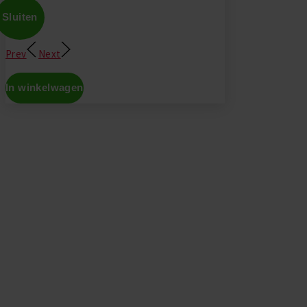
Sluiten
Prev
Next
In winkelwagen
Don't show this again