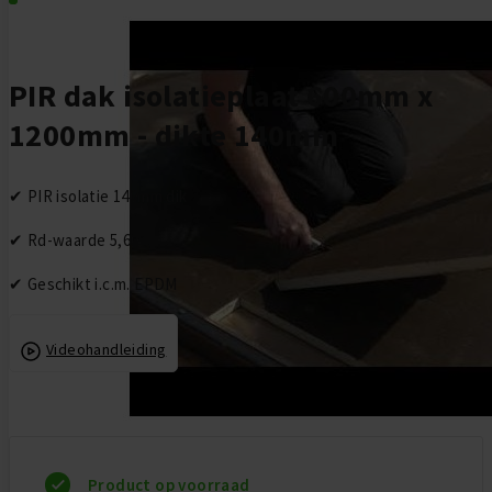
Ga naar het begin van de afbeeldingen-gallerij
PIR dak isolatieplaat 600mm x
1200mm - dikte 140mm
✔ PIR isolatie 140mm dik
✔ Rd-waarde 5,60
✔ Geschikt i.c.m. EPDM
Videohandleiding
Product op voorraad