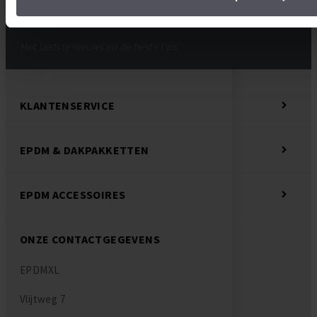
Het laatste nieuws en de beste tips.
KLANTENSERVICE
EPDM & DAKPAKKETTEN
EPDM ACCESSOIRES
ONZE CONTACTGEGEVENS
EPDMXL
Vlijtweg 7