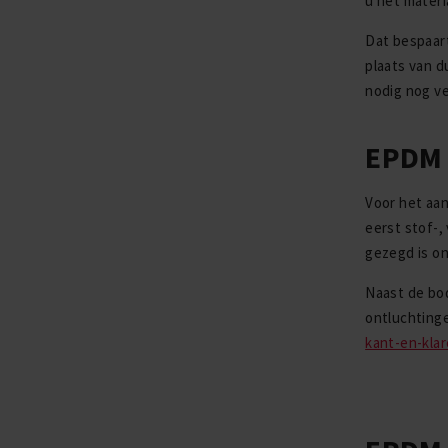
u het materi
Dat bespaart
plaats van d
nodig nog ve
EPDM 
Voor het aa
eerst stof-,
gezegd is on
Naast de bo
ontluchtinge
kant-en-kla