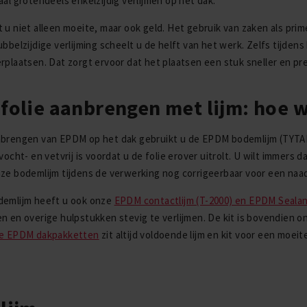
aal grotendeels enkelzijdig verlijmen op het dak.
 u niet alleen moeite, maar ook geld. Het gebruik van zaken als prime
ubbelzijdige verlijming scheelt u de helft van het werk. Zelfs tijde
rplaatsen. Dat zorgt ervoor dat het plaatsen een stuk sneller en pre
folie aanbrengen met lijm: hoe w
nbrengen van EPDM op het dak gebruikt u de EPDM bodemlijm (TYTA
 vocht- en vetvrij is voordat u de folie erover uitrolt. U wilt immers
ze bodemlijm tijdens de verwerking nog corrigeerbaar voor een naa
demlijm heeft u ook onze
EPDM contactlijm (T-2000) en EPDM Sealan
n en overige hulpstukken stevig te verlijmen. De kit is bovendien 
re EPDM dakpakketten
zit altijd voldoende lijm en kit voor een moeit