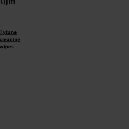
lijm
Tytane
cleaning
wipes