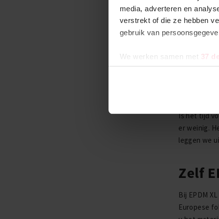
media, adverteren en analys
9 feb 
verstrekt of die ze hebben v
gebruik van persoonsgegev
Hoe
We werken samen met
37 d
EP
Is het tijd 
er weinig. He
leggen we u
Zelf 
Bij EPDM XL 
Europese fol