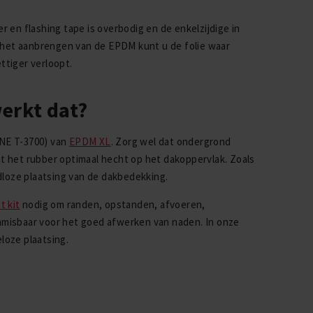
r en flashing tape is overbodig en de enkelzijdige in
ns het aanbrengen van de EPDM kunt u de folie waar
ttiger verloopt.
erkt dat?
NE T-3700) van
EPDM XL
. Zorg wel dat ondergrond
 dat het rubber optimaal hecht op het dakoppervlak. Zoals
dloze plaatsing van de dakbedekking.
t kit
nodig om randen, opstanden, afvoeren,
onmisbaar voor het goed afwerken van naden. In onze
eloze plaatsing.